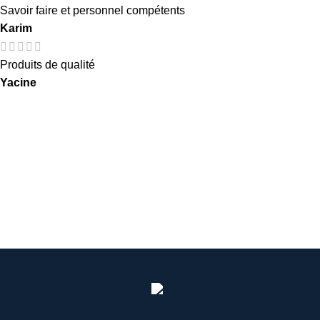
Savoir faire et personnel compétents
Karim
Produits de qualité
Yacine
Prêt à transformer votre espace ?
Téléchargez notre catalogue complet ou demandez une
étude personnalisée de vos locaux dès aujourd’hui.
Demander un devis
T
élécharger le catalogue