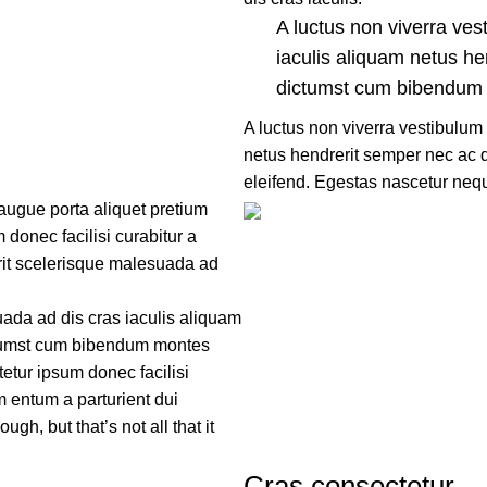
A luctus non viverra ves
iaculis aliquam netus he
dictumst cum bibendum 
A luctus non viverra vestibulum
netus hendrerit semper nec ac 
eleifend. Egestas nascetur ne
augue porta aliquet pretium
onec facilisi curabitur a
erit scelerisque malesuada ad
uada ad dis cras iaculis aliquam
ictumst cum bibendum montes
tur ipsum donec facilisi
 entum a parturient dui
gh, but that’s not all that it
Cras consectetur