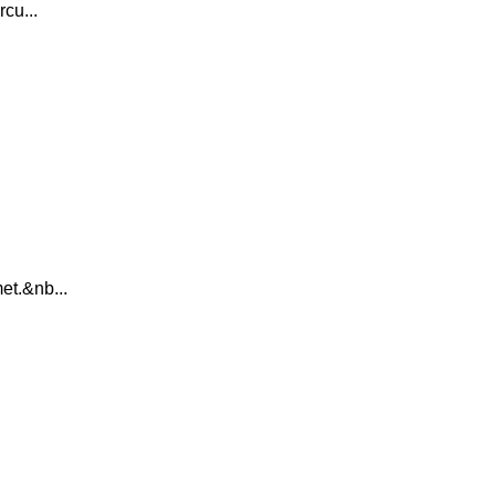
rcu...
et.&nb...