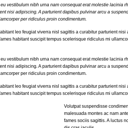
d eu vestibulum nibh urna nam consequat erat molestie lacinia 
urient nisi adipiscing. A parturient dapibus pulvinar arcu a susp
ullamcorper per ridiculus proin condimentum.
ant leo feugiat viverra nisl sagittis a curabitur parturient nisi
 fames habitant suscipit tempus scelerisque ridiculus mi ullamco
d eu vestibulum nibh urna nam consequat erat molestie lacinia 
urient nisi adipiscing. A parturient dapibus pulvinar arcu a susp
ullamcorper per ridiculus proin condimentum.
ant leo feugiat viverra nisl sagittis a curabitur parturient nisi
 fames habitant suscipit tempus scelerisque ridiculus mi ullamco
Volutpat suspendisse condimentu
malesuada montes ac nam ante e
fames sociis sagittis. A luctus
dis cras iaculis.