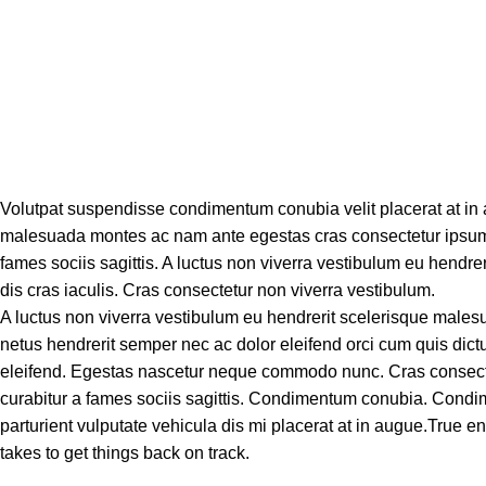
Volutpat suspendisse condimentum conubia velit placerat at in 
malesuada montes ac nam ante egestas cras consectetur ipsum d
fames sociis sagittis. A luctus non viverra vestibulum eu hendr
dis cras iaculis. Cras consectetur non viverra vestibulum.
A luctus non viverra vestibulum eu hendrerit scelerisque males
netus hendrerit semper nec ac dolor eleifend orci cum quis d
eleifend. Egestas nascetur neque commodo nunc. Cras consecte
curabitur a fames sociis sagittis. Condimentum conubia. Condim
parturient vulputate vehicula dis mi placerat at in augue.True enou
takes to get things back on track.