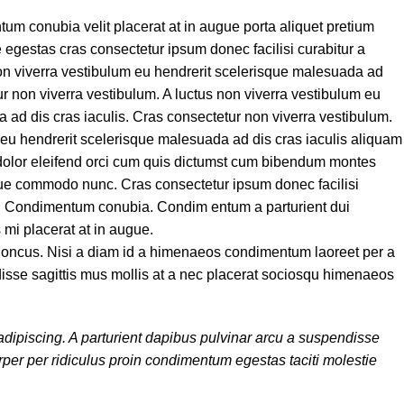
m conubia velit placerat at in augue porta aliquet pretium
gestas cras consectetur ipsum donec facilisi curabitur a
 non viverra vestibulum eu hendrerit scelerisque malesuada ad
ur non viverra vestibulum. A luctus non viverra vestibulum eu
 ad dis cras iaculis. Cras consectetur non viverra vestibulum.
 eu hendrerit scelerisque malesuada ad dis cras iaculis aliquam
dolor eleifend orci cum quis dictumst cum bibendum montes
ue commodo nunc. Cras consectetur ipsum donec facilisi
is. Condimentum conubia. Condim entum a parturient dui
s mi placerat at in augue.
rhoncus. Nisi a diam id a himenaeos condimentum laoreet per a
endisse sagittis mus mollis at a nec placerat sociosqu himenaeos
 adipiscing. A parturient dapibus pulvinar arcu a suspendisse
rper per ridiculus proin condimentum egestas taciti molestie