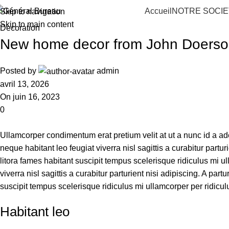
Accueil
NOTRE SOCIE
Skip to navigation
Skip to main content
Decoration
New home decor from John Doers
Posted by
admin
avril 13, 2026
On juin 16, 2023
0
Ullamcorper condimentum erat pretium velit at ut a nunc id a 
neque habitant leo feugiat viverra nisl sagittis a curabitur part
litora fames habitant suscipit tempus scelerisque ridiculus mi 
viverra nisl sagittis a curabitur parturient nisi adipiscing. A p
suscipit tempus scelerisque ridiculus mi ullamcorper per ridicu
Habitant leo