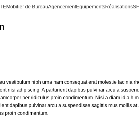
TE
Mobilier de Bureau
Agencement
Equipements
Réalisations
S
on
adeu vestibulum nibh urna nam consequat erat molestie lacinia 
urient nisi adipiscing. A parturient dapibus pulvinar arcu a susp
ullamcorper per ridiculus proin condimentum. Nisi a diam id a h
arturient dapibus pulvinar arcu a suspendisse sagittis mus mollis 
lus proin condimentum.