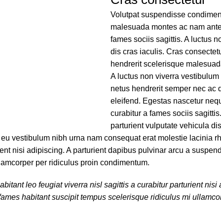
Volutpat suspendisse condimentu
malesuada montes ac nam ante e
fames sociis sagittis. A luctus
dis cras iaculis. Cras consectet
hendrerit scelerisque malesuada
A luctus non viverra vestibulum
netus hendrerit semper nec ac 
eleifend. Egestas nascetur neq
curabitur a fames sociis sagitt
parturient vulputate vehicula di
d eu vestibulum nibh urna nam consequat erat molestie lacinia 
urient nisi adipiscing. A parturient dapibus pulvinar arcu a susp
ullamcorper per ridiculus proin condimentum.
ant leo feugiat viverra nisl sagittis a curabitur parturient nisi
 fames habitant suscipit tempus scelerisque ridiculus mi ullamco