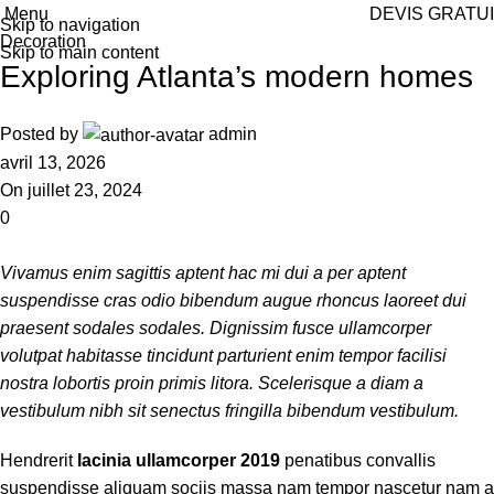
Menu
DEVIS GRATU
Skip to navigation
Decoration
Skip to main content
Exploring Atlanta’s modern homes
Posted by
admin
avril 13, 2026
On juillet 23, 2024
0
Vivamus enim sagittis aptent hac mi dui a per aptent
suspendisse cras odio bibendum augue rhoncus laoreet dui
praesent sodales sodales. Dignissim fusce ullamcorper
volutpat habitasse tincidunt parturient enim tempor facilisi
nostra lobortis proin primis litora. Scelerisque a diam a
vestibulum nibh sit senectus fringilla bibendum vestibulum.
Hendrerit
lacinia ullamcorper 2019
penatibus convallis
suspendisse aliquam sociis massa nam tempor nascetur nam a